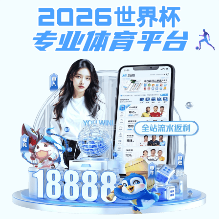
注册入口
IM官方网站
APP与网页版入口
｜畅享全球体育赛事与数据服
务
欢迎访问
IM官方网站
，提供全面覆盖足球、篮
球、电竞等项目的赛事资讯与数据内容， 支持
APP下载
与
网页使用
，每日同步更新千场比
赛，聚焦热门体育内容， 助您轻松获取赛事动
态，掌握比赛节奏。