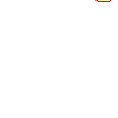
马里国家队正式任命葡萄牙教练安东尼达
马里国家队近日正式任命葡萄牙教练安东尼·达席尔瓦为新任
主帅，这...
2026-06-18