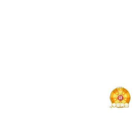
同时，对于即将到来的合同期，他希望能够借此机会
继续提升自身技艺，并帮助年轻队友成长。从长远来
看，这样的发展思路无疑能够让他更好地融入团队，
也能确保自己的职业生涯持续焕发活力。
面对外界各种声音和流言蜚语，他始终保持理智，对
待每一个决定都十分谨慎。他深知，一个成功运动员
需要的不仅是技术，更要有战略眼光。因此，他选择
与马德里竞技继续携手共进，将自己的职业生涯推向
新的高度。
总结：
综上所述，科克希望与马竞续约一年，是基于多方面
因素综合考量后的决策。首先，他对球队未来的发展
充满信心，希望能参与到接下来的征程中；其次，在