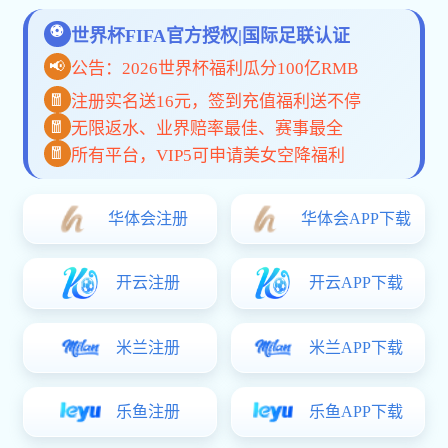
手机App
网页版
曼联在阿莫林执教下表现平平
卡里克时期场均得分大幅提升
2026-07-08 04:13
65 次阅读
首页
/
体育看点