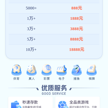
间的差异及其对球队整体表现的影响。
1、战术变化与执行
在阿莫林执教期间，曼联尝试了一些新的战术布局，
但由于缺乏有效的执行和适应性，导致球队整体表现
平平。他在比赛中常常采用控球型打法，希望能够控
制比赛节奏。然而，由于球队核心球员对于这种风格
的不适应，导致了防守漏洞频频出现。
相比之下，在卡里克时期，他采用了更为直接且高效
的进攻策略。这一策略不仅让曼联迅速找到进攻节
奏，还激活了前锋线上的多名球员，使他们能够充分
发挥个人特长。这样的转变使得球队不再拘泥于单一
战术，而是根据对手特点灵活调整方案。
此外，卡里克还加强了球队对抗能力和快速反击的训