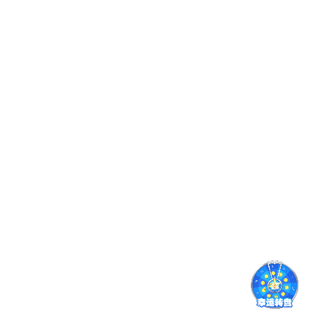
持进行相关工作。这种情况下，即便有理想化战略设
想，也难以落地实施，加剧了结果的不如意。
相比之下，在卡里克担任主教练时，通过优化资源配
置，加强数据分析部门与技术组合作，有效提升了训
练质量。同时，加强运动医学支持以及营养师介入，
为运动员提供科学合理饮食方案，大幅度降低受伤风
险，让他们始终保持最佳竞技状态。
另外，通过增强心理辅导和职业规划服务，让每位队
员都清楚自己的发展方向和目标，这为他们提供额外
动力去追求卓越。综合来看，这些细致周到且切实可
行的方法，有助于增强球队整体实力，提高整体竞技
水平，从而实现场均得分的大幅提升。