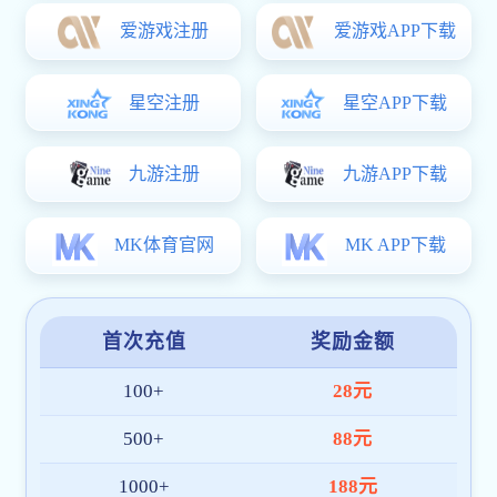
近日，西班牙媒体在谷歌地图上恶搞伯纳乌球场的名
称，引发了广泛关注和热议。此次事件不仅涉及到著
名的皇马主场，也与年轻球员琼阿梅尼的一次精彩进
球以及巴萨训练场的动态紧密相关。通过对这一事件
的分析，我们可以从多个角度进行深入探讨，包括媒
体恶搞的背景、琼阿梅尼进球的重要性、巴萨训练场
的反应以及舆论对这两支球队未来发展的影响。这一
切都在社交网络上引起了巨大的讨论，成为球迷们茶
余饭后的热门话题。
1、媒体恶搞的背景