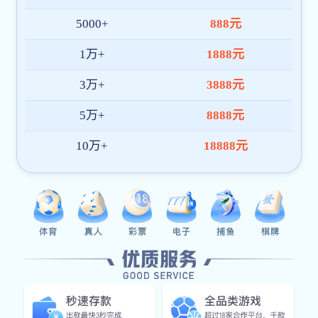
西媒对于足球文化的调侃一直是一种常见现象，而此
次恶搞伯纳乌球场名称则是其典型代表。在当前互联
网盛行的时代，社交媒体平台为这种幽默形式提供了
更广阔的发展空间。许多网友通过各种方式表达自己
的情感，这种创造性的表达方式吸引了大量关注，并
迅速传播开来。
此外，这种恶搞行为也反映出了一些潜在的社会现
象，例如对竞争对手的不满与调侃。在西班牙足球联
赛中，皇家马德里和巴塞罗那之间的竞争由来已久，
两队之间彼此之间时常产生摩擦。因此，此次恶搞无
疑是在这个大背景下进行的一次“艺术创作”。
最后，值得注意的是，这种行为并不是单纯为了嘲
讽，而是希望借此展现一种轻松幽默的态度，让人们