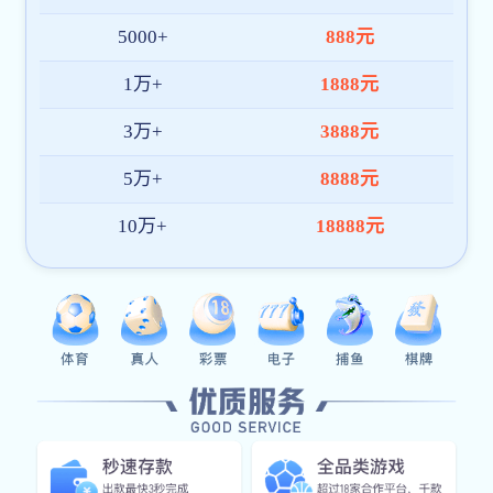
起伏不定。在这样的背景下，寻找一位能够稳定军心
并提升球队整体实力的教练显得尤为重要。安东尼·达
席尔瓦作为葡萄牙籍教练，其丰富的战术理念和执教
经验，使他成为马里足协心目中的理想人选。
此外，葡萄牙近年来在国际足球中的崛起也为这一选
择增添了分量。从克里斯蒂亚诺·罗纳尔多到若昂·费利
克斯，许多优秀球员使葡萄牙足球不断进步。而达席
尔瓦正是这股力量的一部分，他曾辅佐过多个顶级俱
乐部，为他积累了宝贵的执教经验。
因此，此次任命不仅是对达席尔瓦个人能力的认可，
更是希望通过他的领导来提升马里国家队在国际赛场
上的竞争力。这一决定标志着马里足协对于球队未来
发展的新阶段，也寄托了广大球迷对胜利的期待。