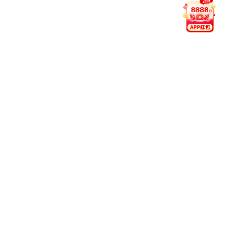
英媒报道刘易斯家族出售艺术品筹资两亿
近日，英媒报道称刘易斯家族计划通过出售艺术品筹集两亿
英镑，以增资...
2026-07-29