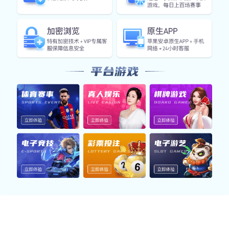
2、安东尼·达席尔瓦的执教经历
安东尼·达席尔瓦在职业生涯初期便显示出了出色的战
术眼光，他曾执教于多个葡萄牙俱乐部，其中包括一
些历史悠久且具备强大实力的球队。在这些俱乐部
中，他不仅取得了一系列荣誉，还培养出了一批年轻
优秀球员。
他的执教风格以灵活多变著称，根据不同对手制定相
应策略，使得球队能够在比赛中保持高度竞争性。此
外，达席尔瓦注重团队合作和球员心理建设，这些都
让他赢得了球员们的信赖与支持。在之前的一些工作
中，他成功地将几支年轻球队带入了高水平比赛，并
取得良好成绩。