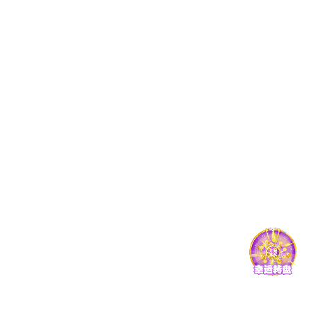
其次，由于非洲地区足球水平的不平衡，各支球队间
实力差异较大，这意味着马里国家队需要时刻保持警
惕，以应对来自不同对手可能带来的威胁。此外，尽
管青年才俊层出不穷，但缺乏大赛经验仍然是一个亟
待解决的问题，因此如何帮助他们稳住心态也是关键
所在。
最后，对于整个团队而言，这是一次全新的尝试，是
重新塑造形象和信心的重要时刻。如果能顺利渡过这
段调整期，相信马里国家队将在国际舞台上绽放光
彩，为广大支持者带来骄傲与荣耀。
总结：
总体来看，安东尼·达席尔瓦作为新任主帅，对于马里
国家队来说是一项充满希望又富有挑战性的选择。他